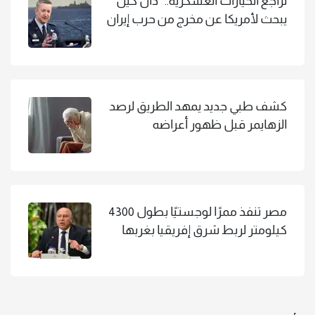
تراجع الخيارات العسكرية.. "دان كين"
يبحث لأمريكا عن مخرج من حرب إيران
كشف طبي جديد يمهد الطريق لرصد
الزهايمر قبل ظهور أعراضه
مصر تنفذ ممرًا لوجستيًا بطول 4300
كيلومتر لربط شرق إفريقيا بغربها