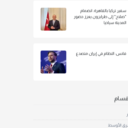
سفير تركيا بالقاهرة: انضمام
"صلاح" إلى طرابزون يعزز حضور
المدينة سياحيا
فانس: النظام في إيران متصدع
أقسام
ر
رق الأوسط