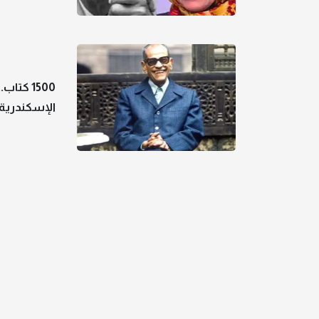
1500 كت
الإسكندرية