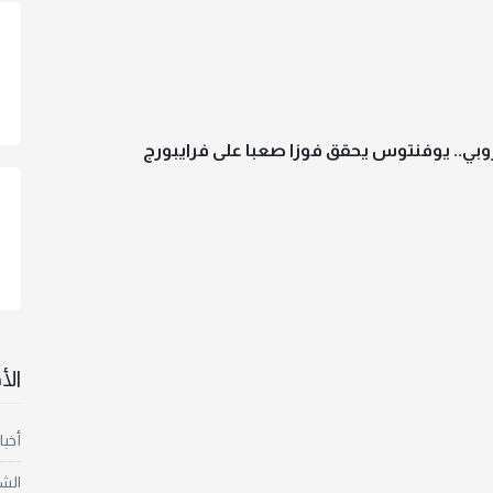
روبي.. يوفنتوس يحقق فوزا صعبا على فرايبورج
ال
أخبا
الش