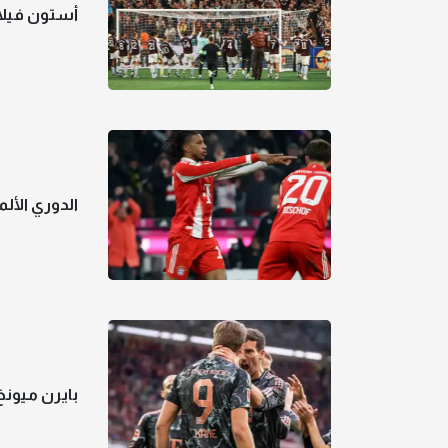
أستون فيلا 
الدوري الأل
بايرن ميونخ