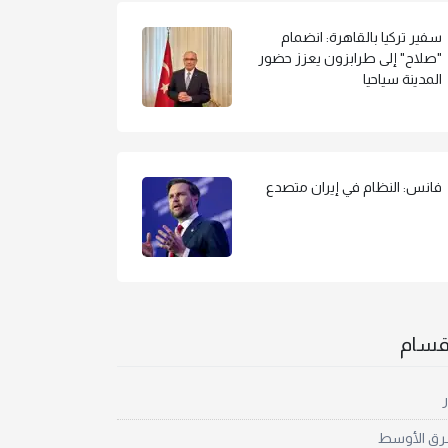
سفير تركيا بالقاهرة: انضمام
"صلاح" إلى طرابزون يعزز حضور
المدينة سياحيا
فانس: النظام في إيران متصدع
أقسام
ر
رق الأوسط