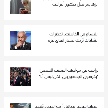
الزهايمر قبل ظهور أعراضه
انقسام في الكابينت.. تحذيرات
الشاباك تُربك مسار اتفاق غزة
ترامب في مواجهة الغضب الشعبي:
"يكرهون الجمهوريين.. لكن ليس أنا"
إسبانيا تتوعد إيطاليا.. أزمة الحدود تُهدد