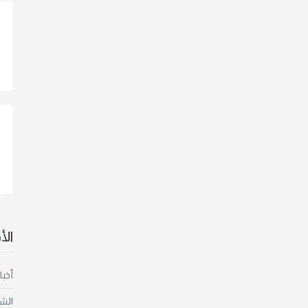
ال
أخبا
الش