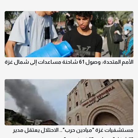
الأمم المتحدة: وصول 61 شاحنة مساعدات إلى شمال غزة
مستشفيات غزة "ميادين حرب".. الاحتلال يعتقل مدير