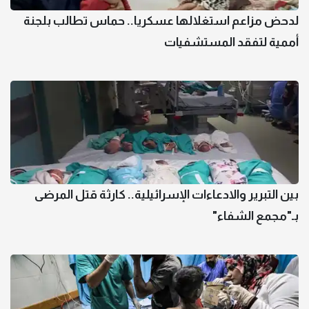
لدحض مزاعم استغلالها عسكريا.. حماس تطالب بلجنة
أممية لتفقد المستشفيات
بين التبرير والادعاءات الإسرائيلية.. كارثة قتل المرضى
بـ"مجمع الشفاء"