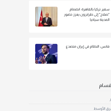
سفير تركيا بالقاهرة: انضمام
"صلاح" إلى طرابزون يعزز حضور
المدينة سياحيا
فانس: النظام في إيران متصدع
أقسام
ر
رق الأوسط