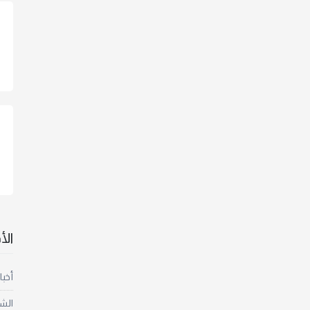
ال
أخبا
الش