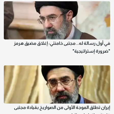
في أول رسالة له.. مجتبى خامنئي: إغلاق مضيق هرمز
"ضرورة إستراتيجية"
إيران تطلق الموجة الأولى من الصواريخ بقيادة مجتبى