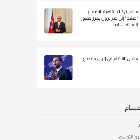
سفير تركيا بالقاهرة: انضمام
"صلاح" إلى طرابزون يعزز حضور
المدينة سياحيا
فانس: النظام في إيران متصدع
أقسام
ر
رق الأوسط