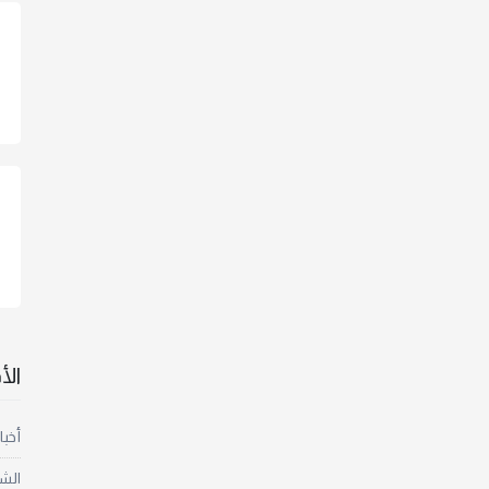
ال
أخبا
الش