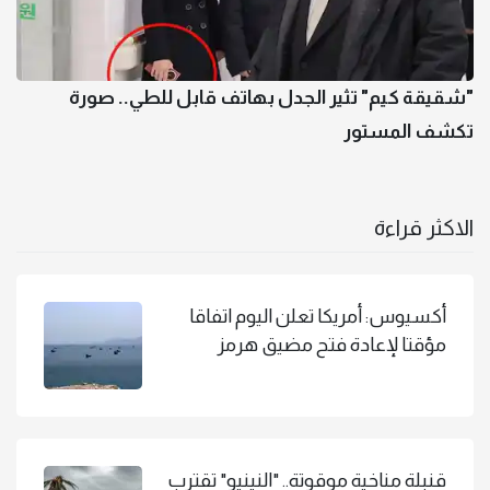
"شقيقة كيم" تثير الجدل بهاتف قابل للطي.. صورة
تكشف المستور
الاكثر قراءة
أكسيوس: أمريكا تعلن اليوم اتفاقا
مؤقتا لإعادة فتح مضيق هرمز
قنبلة مناخية موقوتة.. "النينيو" تقترب