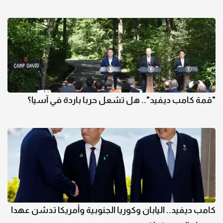
"قمة كامب ديفيد".. هل تشعل حربا باردة في آسيا؟
كامب ديفيد.. اليابان وكوريا الجنوبية وأمريكا تدشن عهدا