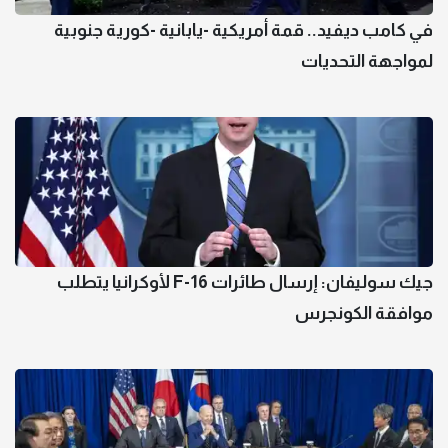
في كامب ديفيد.. قمة أمريكية -يابانية -كورية جنوبية
لمواجهة التحديات
جيك سوليفان: إرسال طائرات F-16 لأوكرانيا يتطلب
موافقة الكونجرس