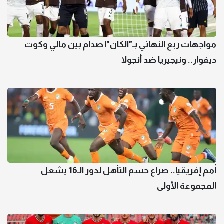
مواجهات ربع النهائي بـ"الكان"| صدام بين مالي وكوت
ديفوار.. ونيجيريا ضد أنجولا
أمم إفريقيا.. صراع حسم التأهل لدور الـ16 يشعل
المجموعة الأولى