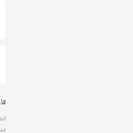
ال
أخبا
الش