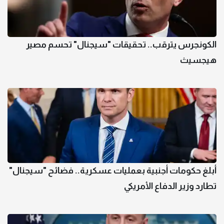
الكونجرس يترقب.. تحقيقات "سيجنال" تحسم مصير
هيجسيث
أبلغ حكومات أجنبية بعمليات عسكرية.. فضائح "سيجنال"
تطارد وزير الدفاع الأمريكي