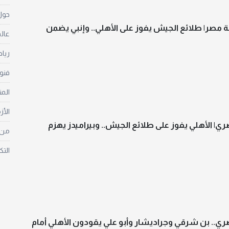
حول 
مصر| طلائع الجيش يفوز على الأهلي.. وإنبي يضمن
عالم
ريا
فنو
الم
الأز
ري| الأهلي يفوز على طلائع الجيش.. وبيراميدز يهزم
من غ
التك
ري.. بن شرقي وجراديشار وأبو علي يقودون الأهلي أمام