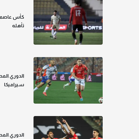
كأس عاصمة 
تأهله
الدوري المص
سيراميكا
الدوري المص