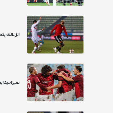
الزمالك يتط
سيراميكا ي