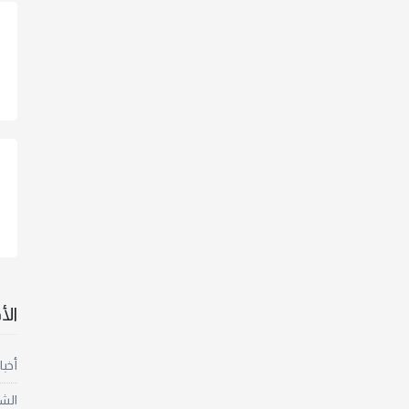
ال
أخبا
الش