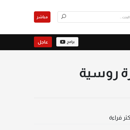
مباشر
عاجل
برامج
رة روسية
كثر قراءة