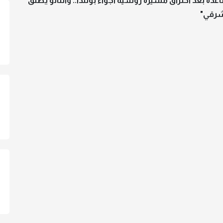
عدة بعد اختراق مسيرة روسية أجواء بولندا.. والناتو يطلق
شرقي"