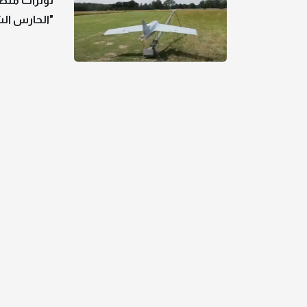
توترات متصا
"الحارس ال