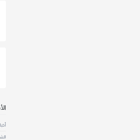
ال
أخبا
الش