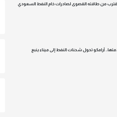
 يقترب من طاقته القصوى لصادرات خام النفط السعودي
ها.. أرامكو تحول شحنات النفط إلى ميناء ينبع