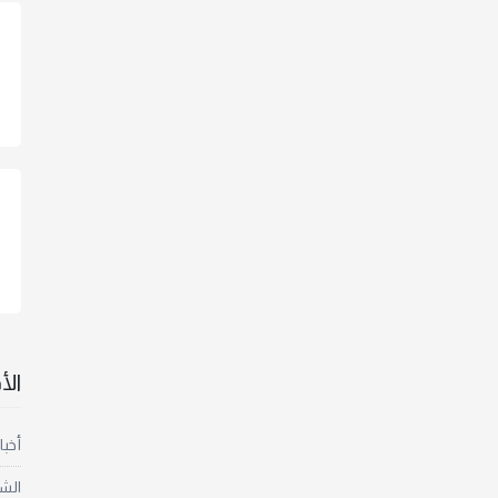
ال
أخبا
الش