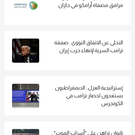
مرافق مصفاة أرامكو في جازان
التخلي عن الاتفاق النووي.. صفقة
ترامب السرية لإنهاء حرب إيران
إستراتيجية العزل.. الديمقراطيون
يستعدون لحصار ترامب في
الكونجرس
تايوان تراهن على "أسراب الموت"..