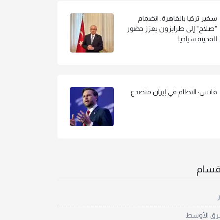
سفير تركيا بالقاهرة: انضمام
"صلاح" إلى طرابزون يعزز حضور
المدينة سياحيا
فانس: النظام في إيران متصدع
أقسام
ر
رق الأوسط