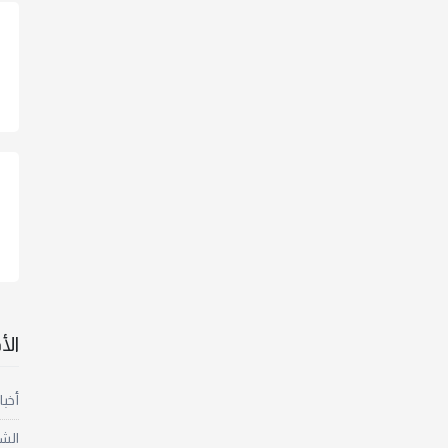
ال
أخبا
الش