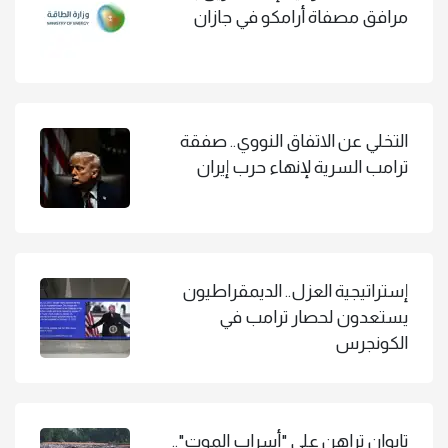
مرافق مصفاة أرامكو في جازان
التخلي عن الاتفاق النووي.. صفقة
ترامب السرية لإنهاء حرب إيران
إستراتيجية العزل.. الديمقراطيون
يستعدون لحصار ترامب في
الكونجرس
تايوان تراهن على "أسراب الموت"..