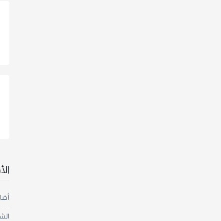
ال
أخبا
الش