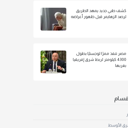
كشف طبي جديد يمهد الطريق
لرصد الزهايمر قبل ظهور أعراضه
مصر تنفذ ممرًا لوجستيًا بطول
4300 كيلومتر لربط شرق إفريقيا
بغربها
أقسام
ر
رق الأوسط