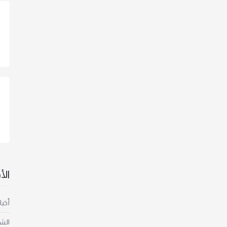
ال
أخبا
الش