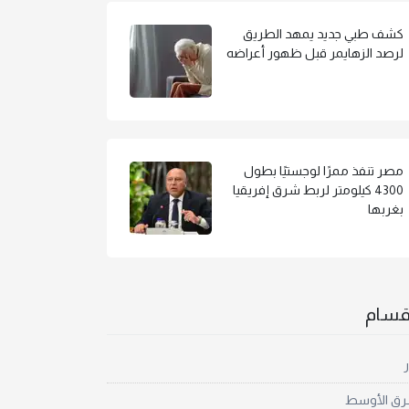
كشف طبي جديد يمهد الطريق
لرصد الزهايمر قبل ظهور أعراضه
مصر تنفذ ممرًا لوجستيًا بطول
4300 كيلومتر لربط شرق إفريقيا
بغربها
أقسام
ر
رق الأوسط