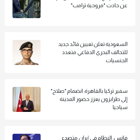
عن حادث "مروحية ترامب"
السعودية تعلن تعيين قائد جديد
للتحالف البحري الدفاعي متعدد
الجنسيات
سفير تركيا بالقاهرة: انضمام "صلاح"
إلى طرابزون يعزز حضور المدينة
سياحيا
فانس: النظام في إيران متصدع