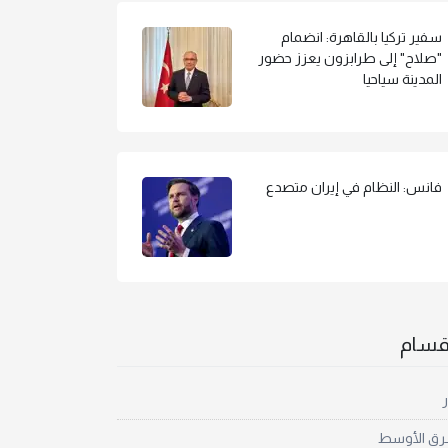
سفير تركيا بالقاهرة: انضمام
"صلاح" إلى طرابزون يعزز حضور
المدينة سياحيا
فانس: النظام في إيران متصدع
أقسام
ر
رق الأوسط