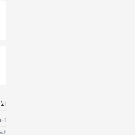
ال
أخبا
الش