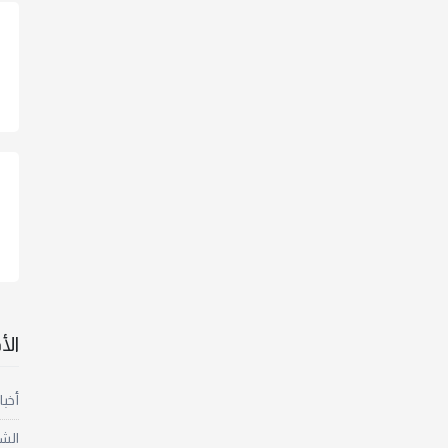
ال
أخبا
الش