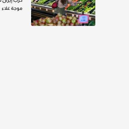
حرب إيران ت
موجة غلاء