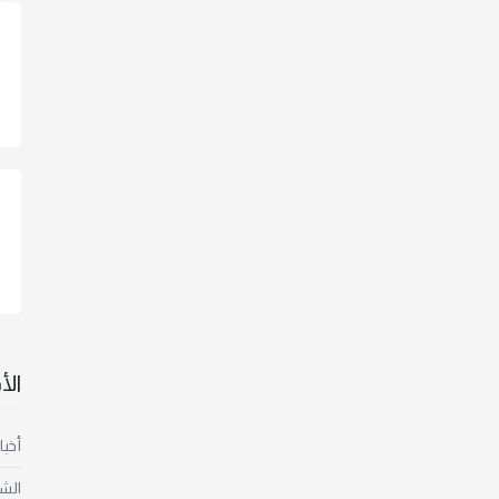
ال
أخبا
الش