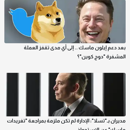
بعد دعم إيلون ماسك .. إلى أي مدى تقفز العملة
المشفرة "دوج كوين"؟
مديران بـ"تسلا": الإدارة لم تكن ملزمة بمراجعة "تغريدات
ماسك" عن الاستحواذ