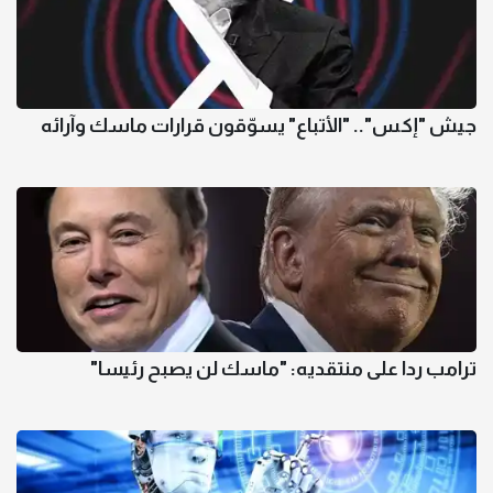
جيش "إكس".. "الأتباع" يسوّقون قرارات ماسك وآرائه
ترامب ردا على منتقديه: "ماسك لن يصبح رئيسا"