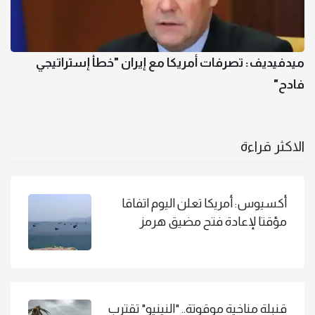
ميدفيديف: تصرفات أمريكا مع إيران "خطأ إستراتيجي
فادح"
الاكثر قراءة
أكسيوس: أمريكا تعلن اليوم اتفاقا
مؤقتا لإعادة فتح مضيق هرمز
قنبلة مناخية موقوتة.. "النينيو" تقترب