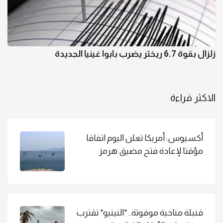
زلزال بقوة 6.7 ريختر يضرب بابوا غينيا الجديدة
الاكثر قراءة
أكسيوس: أمريكا تعلن اليوم اتفاقا
مؤقتا لإعادة فتح مضيق هرمز
قنبلة مناخية موقوتة.. "النينيو" تقترب