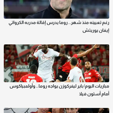
رغم تعيينه منذ شهر.. روما يدرس إقالة مدربه الكرواتي
إيفان يوريتش
مباريات اليوم| باير ليفركوزن يواجه روما.. وأولمبياكوس
أمام أستون فيلا