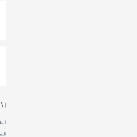
ال
أخبا
الش