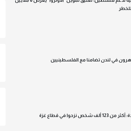
الهيئة الدولية لدعم فلسطين: تعليق تمويل "الأونروا" يعرض 6 ملايين
لخطر
اهرون في لندن تضامنا مع الفلسطينيين
ألف شخص نزحوا في قطاع غزة