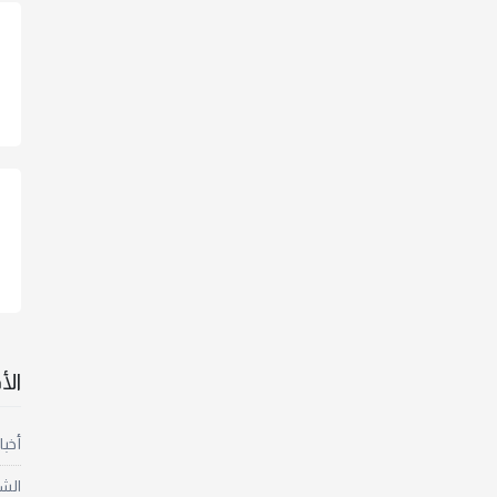
ال
أخبا
الش