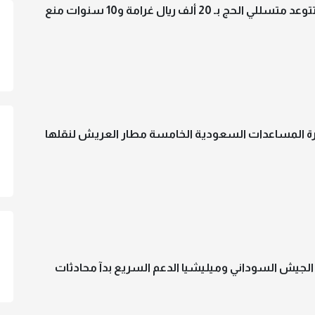
الحج بـ 20 ألف ريال غرامة و10 سنوات منع
 المساعدات السعودية الخامسة مطار العريش لنقلها
لجيش السوداني وميليشيا الدعم السريع بدآ محادثات