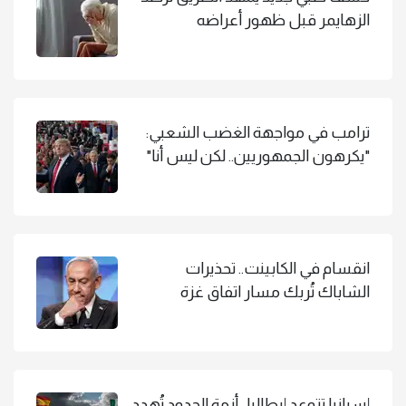
الزهايمر قبل ظهور أعراضه
ترامب في مواجهة الغضب الشعبي:
"يكرهون الجمهوريين.. لكن ليس أنا"
انقسام في الكابينت.. تحذيرات
الشاباك تُربك مسار اتفاق غزة
إسبانيا تتوعد إيطاليا.. أزمة الحدود تُهدد