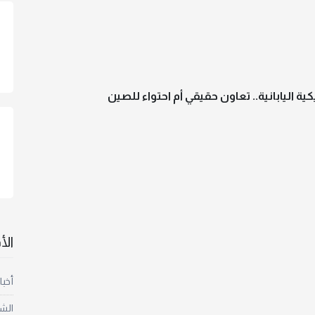
كية اليابانية.. تعاون حقيقي أم احتواء للصين
ال
أخبا
الش