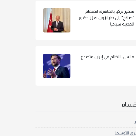
سفير تركيا بالقاهرة: انضمام
"صلاح" إلى طرابزون يعزز حضور
المدينة سياحيا
فانس: النظام في إيران متصدع
أقسام
ر
رق الأوسط