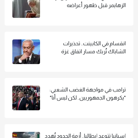
الزهايمر قبل ظهور أعراضه
انقسام في الكابينت.. تحذيرات
الشاباك تُربك مسار اتفاق غزة
ترامب في مواجهة الغضب الشعبي:
"يكرهون الجمهوريين.. لكن ليس أنا"
إسبانيا تتوعد إيطاليا.. أزمة الحدود تُهدد