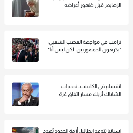
الزهايمر قبل ظهور أعراضه
ترامب في مواجهة الغضب الشعبي:
"يكرهون الجمهوريين.. لكن ليس أنا"
انقسام في الكابينت.. تحذيرات
الشاباك تُربك مسار اتفاق غزة
إسبانيا تتوعد إيطاليا.. أزمة الحدود تُهدد