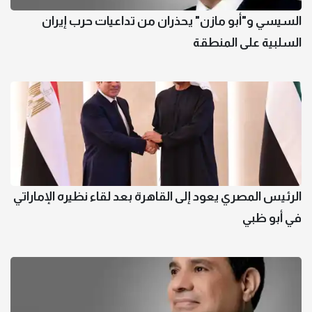
السيسي و"أبو مازن" يحذران من تداعيات حرب إيران
السلبية على المنطقة
الرئيس المصري يعود إلى القاهرة بعد لقاء نظيره الإماراتي
في أبو ظبي