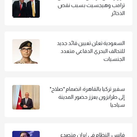
ترامب وهيجسيث بسبب نقص
الذخائر
السعودية تعلن تعيين قائد جديد
للتحالف البحري الدفاعي متعدد
الجنسيات
سفير تركيا بالقاهرة: انضمام "صلاح"
إلى طرابزون يعزز حضور المدينة
سياحيا
فانس: النظام في إيران متصدع