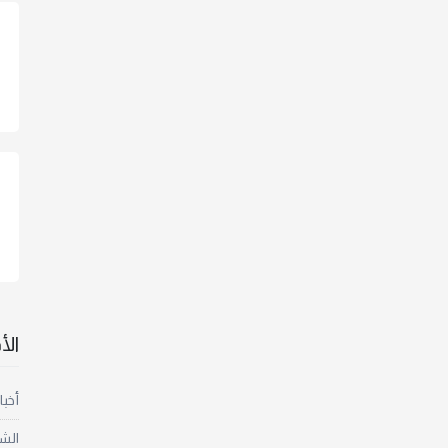
ال
أخبا
الش