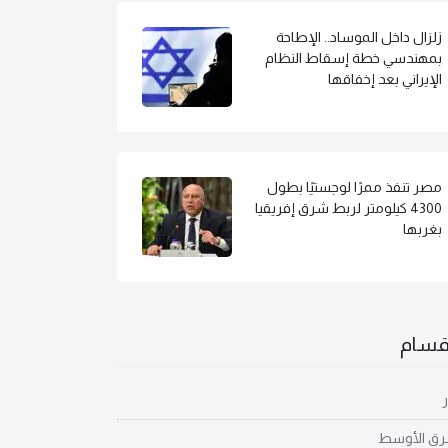
زلزال داخل الموساد.. الإطاحة
بمهندسي خطة إسقاط النظام
الإيراني بعد إخفاقها
مصر تنفذ ممرًا لوجستيًا بطول
4300 كيلومتر لربط شرق إفريقيا
بغربها
أقسام
ر
رق الأوسط