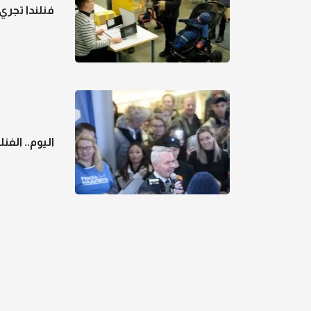
فنلندا تجري
اليوم.. الف