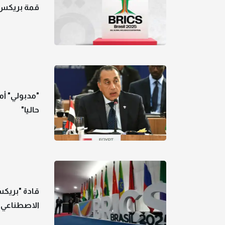
قمة بريكس 2025.. تحديات مشتركة وسط أزمات ع
"مدبولي" أم
حاليا"
قادة "بريكس
الاصطناعي