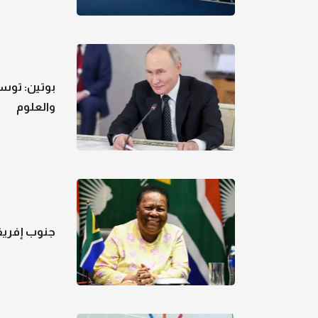
بوتين: توس
والعلوم
جنوب إفريقيا: 5 دول أكدت انضمامها