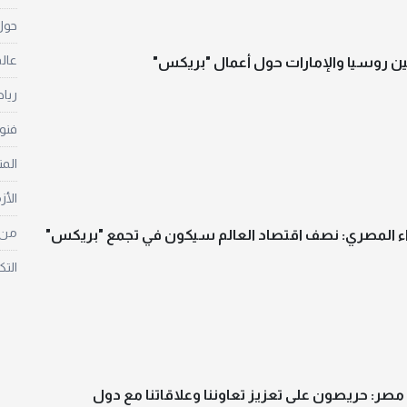
حول 
عالم
ن روسيا والإمارات حول أعمال "بريكس"
ريا
فنو
الم
الأز
من غ
اء المصري: نصف اقتصاد العالم سيكون في تجمع "بريكس"
التك
مصر: حريصون على تعزيز تعاوننا وعلاقاتنا مع دول