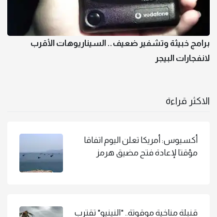
برامج خبيثة وتشفير ضعيف.. السيناريوهات الأقرب
لانفجارات البيجر
الاكثر قراءة
أكسيوس: أمريكا تعلن اليوم اتفاقا
مؤقتا لإعادة فتح مضيق هرمز
قنبلة مناخية موقوتة.. "النينيو" تقترب