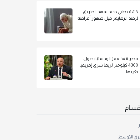
كشف طبي جديد يمهد الطريق
لرصد الزهايمر قبل ظهور أعراضه
مصر تنفذ ممرًا لوجستيًا بطول
4300 كيلومتر لربط شرق إفريقيا
بغربها
أقسام
ر
رق الأوسط