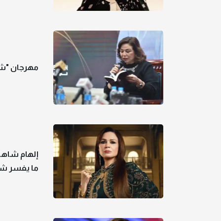
مهرجان "شر
إلهام شاهي
ما يفسر ش