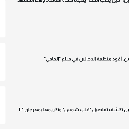
: "حين يكتب الحب" يعيدنا لدفء العائلة.. وهذا المشهد
: أقود منظمة الدجالين في فيلم "الحافي"
إلهام شاهين تكشف تفاصيل "قلب شمس" وتكريمها بمهرجان "I-