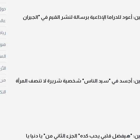
حول 
: أعود للدراما الإذاعية برسالة لنشر القيم في "الجيران
عالم
ريا
فنو
الم
الأز
من غ
ن: أجسد في "سيد الناس" شخصية شريرة لا تنصف المرأة
التك
: "هيفضل قلبي يحب كده" الجزء الثاني من" يا دنيا يا