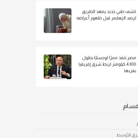
كشف طبي جديد يمهد الطريق
لرصد الزهايمر قبل ظهور أعراضه
مصر تنفذ ممرًا لوجستيًا بطول
4300 كيلومتر لربط شرق إفريقيا
بغربها
أقسام
ر
رق الأوسط