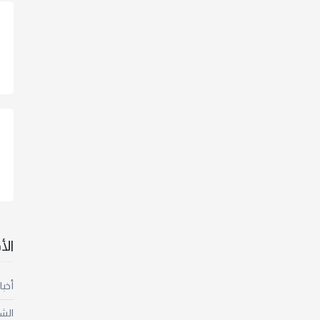
ال
أخبا
الش