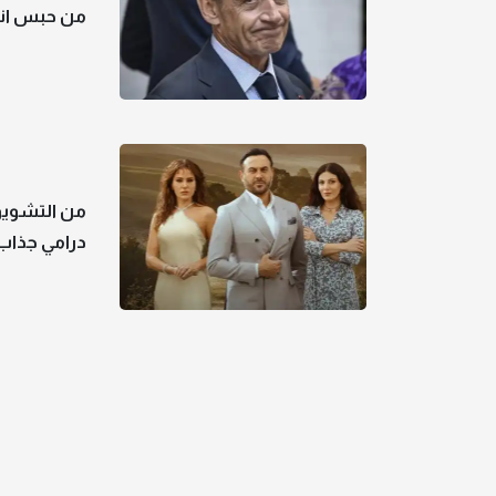
من حبس انفر
من التشويق
درامي جذاب