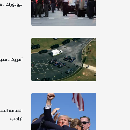
نيويورك.. 
أمريكا.. قتيلان و4 مصابين جراء إطلاق نار بمد
الخدمة السر
ترامب