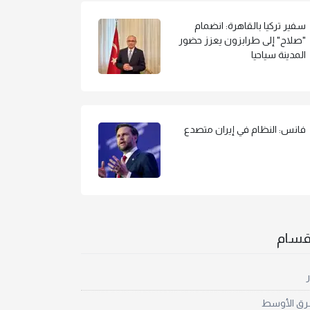
سفير تركيا بالقاهرة: انضمام
"صلاح" إلى طرابزون يعزز حضور
المدينة سياحيا
فانس: النظام في إيران متصدع
أقسام
ر
رق الأوسط