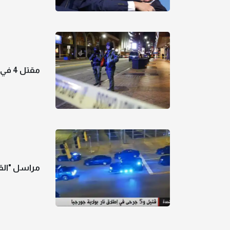
مقتل 4 في إطلاق نار جماعي في جورجيا
مراسل "القاه