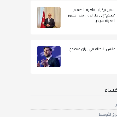
سفير تركيا بالقاهرة: انضمام
"صلاح" إلى طرابزون يعزز حضور
المدينة سياحيا
فانس: النظام في إيران متصدع
أقسام
ر
رق الأوسط