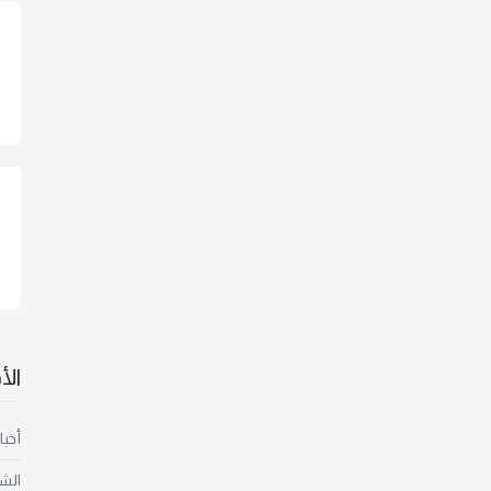
ال
أخبا
الش