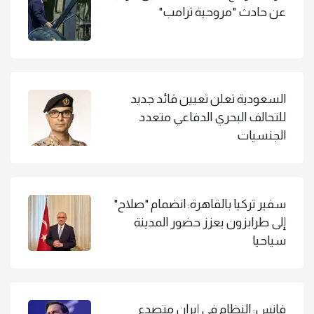
عن حادث "مروحية ترامب"
السعودية تعلن تعيين قائد جديد
للتحالف البحري الدفاعي متعدد
الجنسيات
سفير تركيا بالقاهرة: انضمام "صلاح"
إلى طرابزون يعزز حضور المدينة
سياحيا
فانس: النظام في إيران متصدع