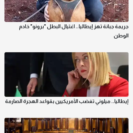
جريمة جبانة تهز إيطاليا.. اغتيال البطل "برونو" خادم
الوطن
إيطاليا.. ميلوني تغضب الأمريكيين بقواعد الهجرة الصارمة