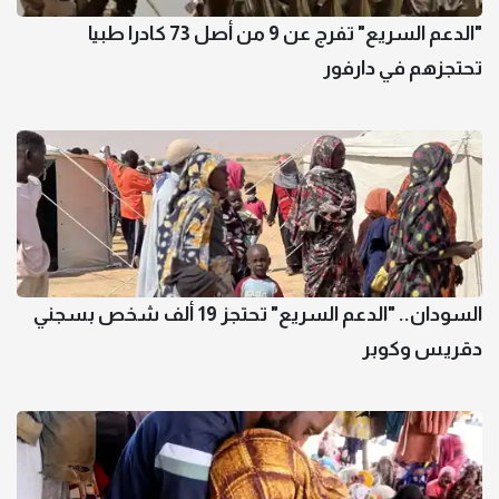
"الدعم السريع" تفرج عن 9 من أصل 73 كادرا طبيا
تحتجزهم في دارفور
السودان.. "الدعم السريع" تحتجز 19 ألف شخص بسجني
دقريس وكوبر