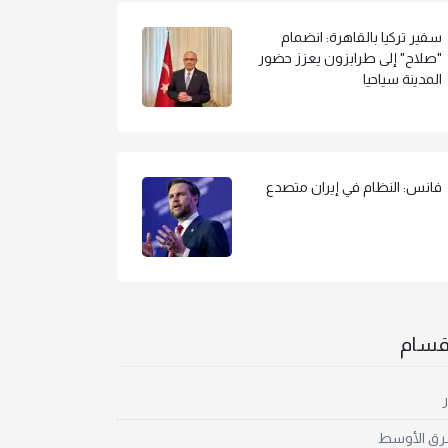
سفير تركيا بالقاهرة: انضمام
"صلاح" إلى طرابزون يعزز حضور
المدينة سياحيا
فانس: النظام في إيران متصدع
أقسام
ر
رق الأوسط