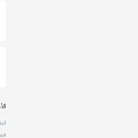
ال
أخبا
الش